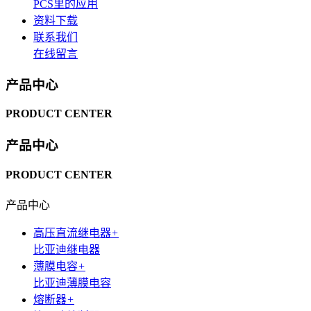
PCS里的应用
资料下载
联系我们
在线留言
产品中心
PRODUCT CENTER
产品中心
PRODUCT CENTER
产品中心
高压直流继电器
+
比亚迪继电器
薄膜电容
+
比亚迪薄膜电容
熔断器
+